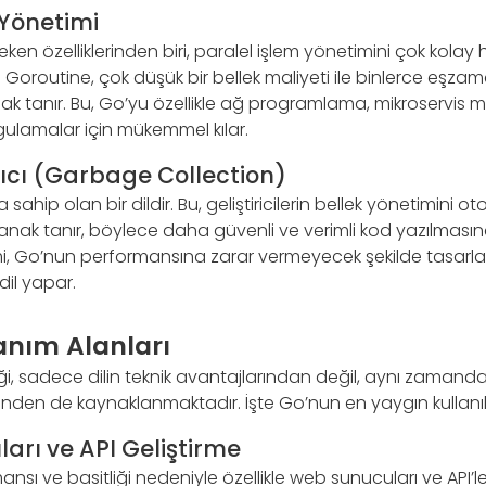
 Yönetimi
ken özelliklerinden biri, paralel işlem yönetimini çok kolay 
. Goroutine, çok düşük bir bellek maliyeti ile binlerce eşzam
 tanır. Bu, Go’yu özellikle ağ programlama, mikroservis mim
ygulamalar için mükemmel kılar.
ıcı (Garbage Collection)
sahip olan bir dildir. Bu, geliştiricilerin bellek yönetimini o
anak tanır, böylece daha güvenli ve verimli kod yazılmasın
, Go’nun performansına zarar vermeyecek şekilde tasarla
 dil yapar.
anım Alanları
iği, sadece dilin teknik avantajlarından değil, aynı zamand
liğinden de kaynaklanmaktadır. İşte Go’nun en yaygın kullanıl
ları ve API Geliştirme
sı ve basitliği nedeniyle özellikle web sunucuları ve API’ler