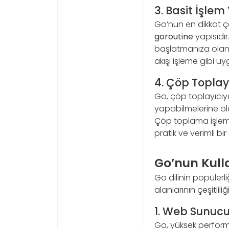
3. Basit İşlem
Go’nun en dikkat çe
goroutine
yapısıdır
başlatmanıza olanak
akışı işleme gibi u
4. Çöp Toplay
Go, çöp toplayıcıya 
yapabilmelerine ol
Çöp toplama işlemi
pratik ve verimli bir
Go’nun Kull
Go dilinin popülerl
alanlarının çeşitli
1. Web Sunucu
Go, yüksek performan