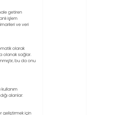
hale getiren
anlı işlem
arileri ve veri
tomatik olarak
a olanak sağlar.
nmıştır, bu da onu
a kullanım
dığı alanlar:
 geliştirmek için