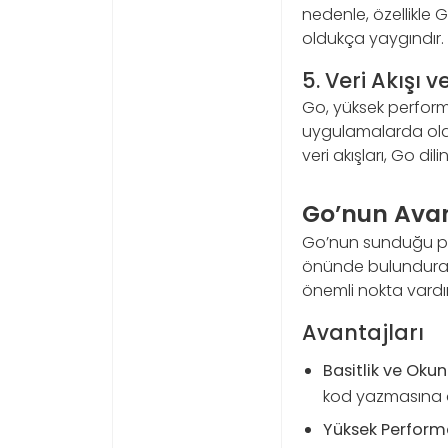
nedenle, özellikle
oldukça yaygındır.
5. Veri Akışı 
Go, yüksek performa
uygulamalarda olduk
veri akışları, Go di
Go’nun Avan
Go’nun sunduğu pek
önünde bulundurarak
önemli nokta vardır
Avantajları
Basitlik ve Okuna
kod yazmasına o
Yüksek Perform