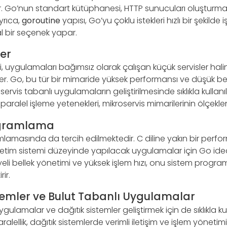
r. Go’nun standart kütüphanesi, HTTP sunucuları oluşturmak 
yrıca,
goroutine
yapısı, Go’yu çoklu istekleri hızlı bir şekilde
al bir seçenek yapar.
ler
i, uygulamaları bağımsız olarak çalışan küçük servisler hal
r. Go, bu tür bir mimaride yüksek performansı ve düşük bell
servis tabanlı uygulamaların geliştirilmesinde sıklıkla kullanılı
aralel işleme yetenekleri, mikroservis mimarilerinin ölçeklenebi
ogramlama
lamasında da tercih edilmektedir. C diline yakın bir per
letim sistemi düzeyinde yapılacak uygulamalar için Go ideal 
li bellek yönetimi ve yüksek işlem hızı, onu sistem programcı
ir.
stemler ve Bulut Tabanlı Uygulamalar
gulamalar ve dağıtık sistemler geliştirmek için de sıklıkla kul
alellik, dağıtık sistemlerde verimli iletişim ve işlem yönetimi