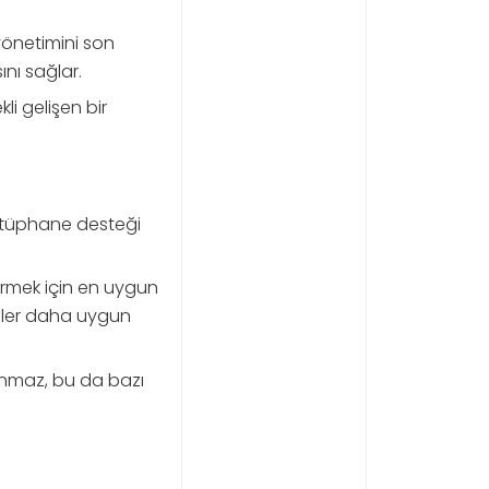
yönetimini son
ını sağlar.
li gelişen bir
kütüphane desteği
tirmek için en uygun
diller daha uygun
unmaz, bu da bazı