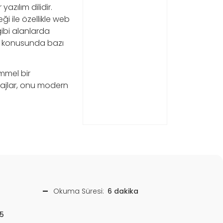
azılım dilidir.
i ile özellikle web
ibi alanlarda
er konusunda bazı
emmel bir
tajlar, onu modern
Okuma Süresi:
6 dakika
5