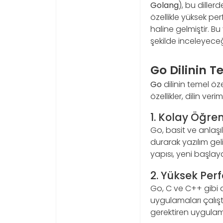
Golang
), bu diller
özellikle yüksek per
haline gelmiştir. Bu 
şekilde inceleyeceğ
Go Dilinin Te
Go
dilinin temel öze
özellikler, dilin ve
1. Kolay Öğreni
Go, basit ve anlaşıl
durarak yazılım geli
yapısı, yeni başlaya
2. Yüksek Pe
Go, C ve C++ gibi d
uygulamaları çalıştı
gerektiren uygulamal