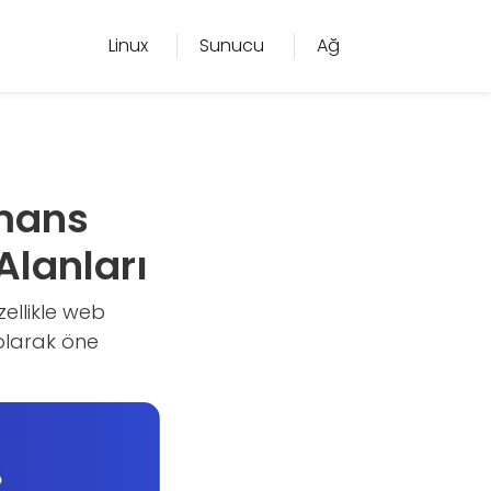
Linux
Sunucu
Ağ
rmans
Alanları
ellikle web
 olarak öne