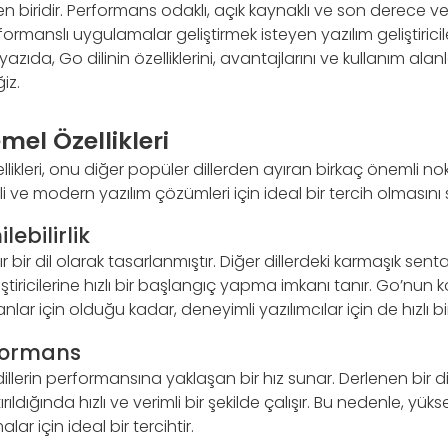
den biridir. Performans odaklı, açık kaynaklı ve son derece ve
formanslı uygulamalar geliştirmek isteyen yazılım geliştirici
yazıda, Go dilinin özelliklerini, avantajlarını ve kullanım alanl
iz.
mel Özellikleri
llikleri, onu diğer popüler dillerden ayıran birkaç önemli nokt
rimli ve modern yazılım çözümleri için ideal bir tercih olmasını 
lebilirlik
ır bir dil olarak tasarlanmıştır. Diğer dillerdeki karmaşık se
ştiricilerine hızlı bir başlangıç yapma imkanı tanır. Go’nun k
nlar için olduğu kadar, deneyimli yazılımcılar için de hızlı bir 
rformans
illerin performansına yaklaşan bir hız sunar. Derlenen bir di
rıldığında hızlı ve verimli bir şekilde çalışır. Bu nedenle, yü
ar için ideal bir tercihtir.