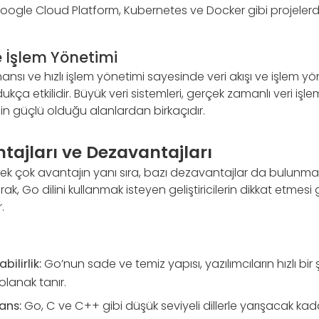
 Google Cloud Platform, Kubernetes ve Docker gibi projelerd
ve İşlem Yönetimi
nsı ve hızlı işlem yönetimi sayesinde veri akışı ve işlem yö
ça etkilidir. Büyük veri sistemleri, gerçek zamanlı veri işle
linin güçlü olduğu alanlardan birkaçıdır.
tajları ve Dezavantajları
 çok avantajın yanı sıra, bazı dezavantajlar da bulunmak
, Go dilini kullanmak isteyen geliştiricilerin dikkat etmesi
.
bilirlik:
Go’nun sade ve temiz yapısı, yazılımcıların hızlı bir ş
lanak tanır.
ans:
Go, C ve C++ gibi düşük seviyeli dillerle yarışacak kadar