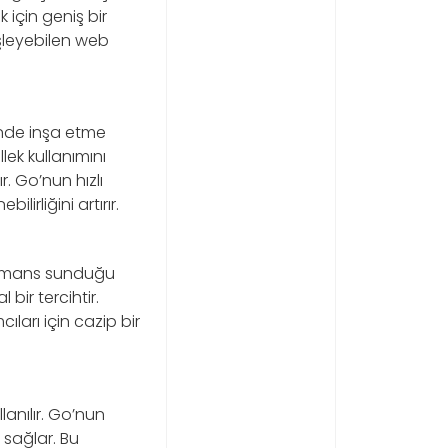
için geniş bir
 işleyebilen web
inde inşa etme
ek kullanımını
r. Go’nun hızlı
lirliğini artırır.
formans sunduğu
bir tercihtir.
ları için cazip bir
lanılır. Go’nun
 sağlar. Bu