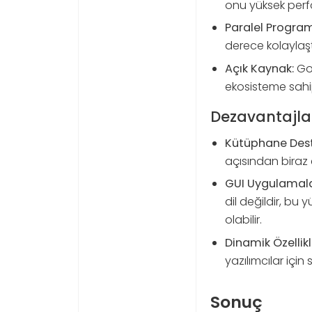
onu yüksek perf
Paralel Progra
derece kolaylaşt
Açık Kaynak:
Go,
ekosisteme sahip
Dezavantajla
Kütüphane Dest
açısından biraz ek
GUI Uygulamala
dil değildir, bu
olabilir.
Dinamik Özellikle
yazılımcılar için sı
Sonuç