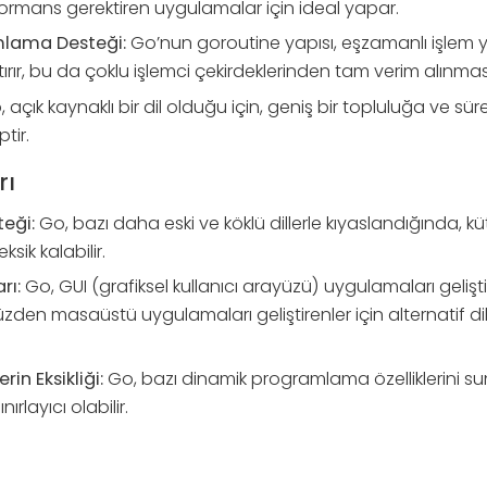
ormans gerektiren uygulamalar için ideal yapar.
mlama Desteği:
Go’nun goroutine yapısı, eşzamanlı işlem 
ırır, bu da çoklu işlemci çekirdeklerinden tam verim alınmas
 açık kaynaklı bir dil olduğu için, geniş bir topluluğa ve sürek
tir.
rı
eği:
Go, bazı daha eski ve köklü dillerle kıyaslandığında, 
sik kalabilir.
rı:
Go, GUI (grafiksel kullanıcı arayüzü) uygulamaları geliş
 yüzden masaüstü uygulamaları geliştirenler için alternatif 
rin Eksikliği:
Go, bazı dinamik programlama özelliklerini s
nırlayıcı olabilir.