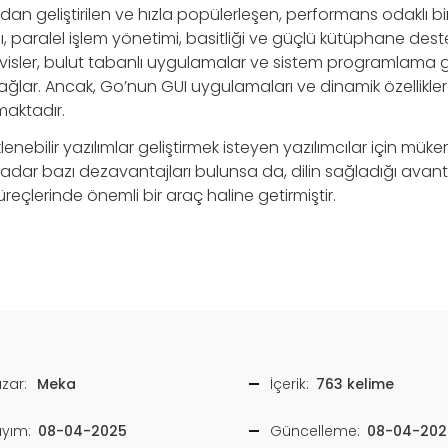
n geliştirilen ve hızla popülerleşen, performans odaklı bir y
 paralel işlem yönetimi, basitliği ve güçlü kütüphane desteğ
ervisler, bulut tabanlı uygulamalar ve sistem programlama g
ağlar. Ancak, Go’nun GUI uygulamaları ve dinamik özellikl
maktadır.
lenebilir yazılımlar geliştirmek isteyen yazılımcılar için mük
kadar bazı dezavantajları bulunsa da, dilin sağladığı avan
üreçlerinde önemli bir araç haline getirmiştir.
zar:
Meka
İçerik:
763 kelime
ayım:
08-04-2025
Güncelleme:
08-04-202