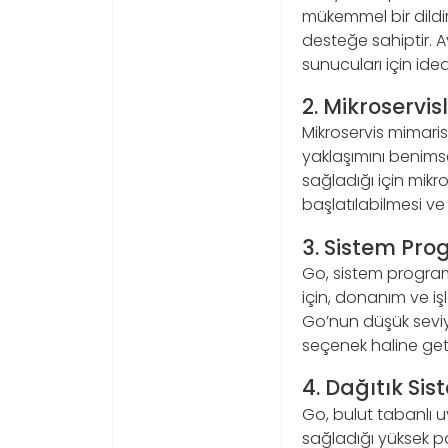
mükemmel bir dildi
desteğe sahiptir. A
sunucuları için ide
2. Mikroservis
Mikroservis mimaris
yaklaşımını benimse
sağladığı için mikro
başlatılabilmesi ve p
3. Sistem Pr
Go, sistem program
için, donanım ve iş
Go’nun düşük seviye
seçenek haline getir
4. Dağıtık Si
Go, bulut tabanlı uy
sağladığı yüksek par