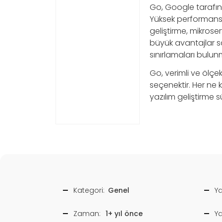
Go, Google tarafında
Yüksek performansı,
geliştirme, mikros
büyük avantajlar s
sınırlamaları bulun
Go, verimli ve ölçek
seçenektir. Her ne 
yazılım geliştirme s
Kategori:
Genel
Ya
Zaman:
1+ yıl önce
Y