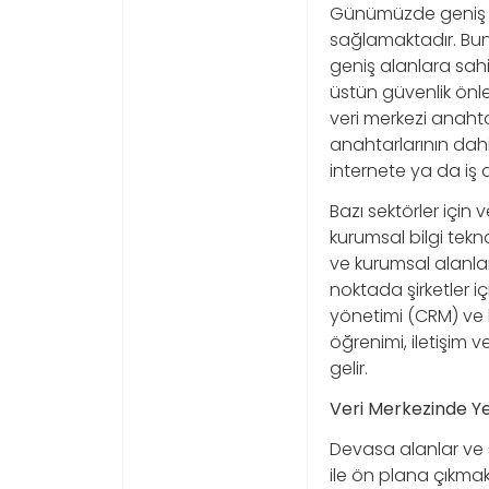
Günümüzde geniş ye
sağlamaktadır. Bun
geniş alanlara sahi
üstün güvenlik önlem
veri merkezi anahta
anahtarlarının dahi
internete ya da iş a
Bazı sektörler için
kurumsal bilgi tekno
ve kurumsal alanlar
noktada şirketler iç
yönetimi (CRM) ve 
öğrenimi, iletişim 
gelir.
Veri Merkezinde Ye
Devasa alanlar ve 
ile ön plana çıkmak