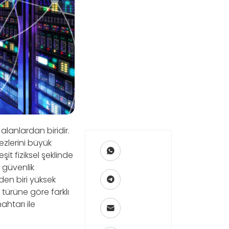
lanlardan biridir.
ezlerini büyük
it fiziksel şeklinde
y güvenlik
nden biri yüksek
ı türüne göre farklı
ahtarı ile