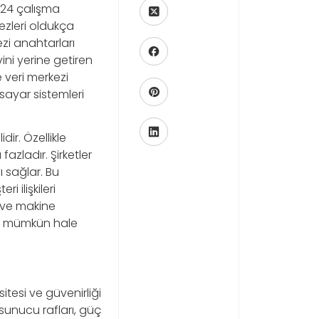
/24 çalışma
ezleri oldukça
zi anahtarları
vini yerine getiren
 veri merkezi
sayar sistemleri
ir. Özellikle
azladır. Şirketler
 sağlar. Bu
 ilişkileri
 ve makine
mek mümkün hale
esi ve güvenirliği
sunucu rafları, güç