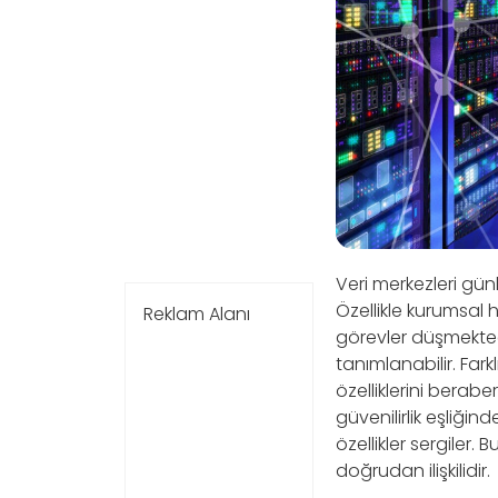
Veri merkezleri gü
Özellikle kurumsal 
Reklam Alanı
görevler düşmektedir
tanımlanabilir. Fark
özelliklerini berabe
güvenilirlik eşliğin
özellikler sergiler.
doğrudan ilişkilidir.