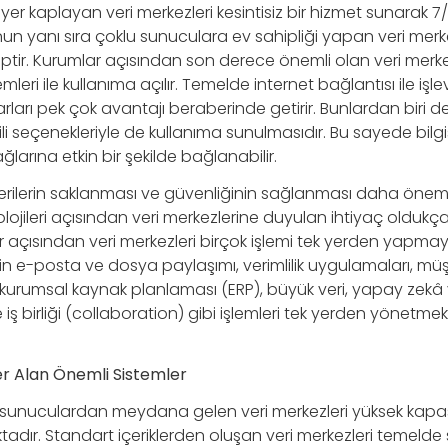
r kaplayan veri merkezleri kesintisiz bir hizmet sunarak 7
un yanı sıra çoklu sunuculara ev sahipliği yapan veri merk
ptir. Kurumlar açısından son derece önemli olan veri merke
leri ile kullanıma açılır. Temelde internet bağlantısı ile işle
rları pek çok avantajı beraberinde getirir. Bunlardan biri de
li seçenekleriyle de kullanıma sunulmasıdır. Bu sayede bilgi
ğlarına etkin bir şekilde bağlanabilir.
 verilerin saklanması ve güvenliğinin sağlanması daha önemlid
lojileri açısından veri merkezlerine duyulan ihtiyaç oldukça f
 açısından veri merkezleri birçok işlemi tek yerden yapmayı
in e-posta ve dosya paylaşımı, verimlilik uygulamaları, müşteri
kurumsal kaynak planlaması (ERP), büyük veri, yapay zekâ
ve iş birliği (collaboration) gibi işlemleri tek yerden yönet
r Alan Önemli Sistemler
sunuculardan meydana gelen veri merkezleri yüksek kapasit
tadır. Standart içeriklerden oluşan veri merkezleri temelde 