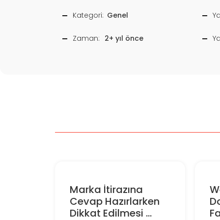
Kategori:
Genel
Ya
Zaman:
2+ yıl önce
Y
Marka İtirazına
We
Cevap Hazırlarken
D
Dikkat Edilmesi ...
Fa