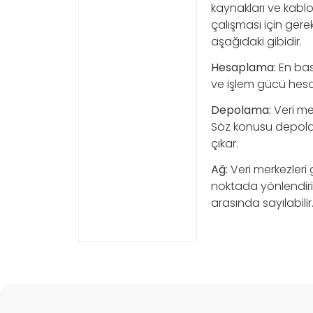
kaynakları ve kablo
çalışması için gerek
aşağıdaki gibidir.
Hesaplama:
En basi
ve işlem gücü hesa
Depolama:
Veri mer
Söz konusu depolam
çıkar.
Ağ:
Veri merkezleri 
noktada yönlendirici
arasında sayılabilir