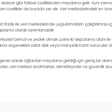
 tesisatı gibi fiziksel özelliklerden meydana gelir. Aynı zam
en özellikler de burada yer alır. Veri merkezlerindeki en öne
t ifade ile veri merkezlerinde uygulamaların çalıştırılması içi
plama olarak tanımlanabilir.
kezleri birincil ve yedek olmak üzere iki depolama alanı ile
a seçenekleri sabit disk veya manyetik bant sürücüler ol
genel olarak ağlardan meydana geldiği için geniş bir alana
ler, veri merkezi anahtarları, denetleyiciler ve güvenlik duv
.