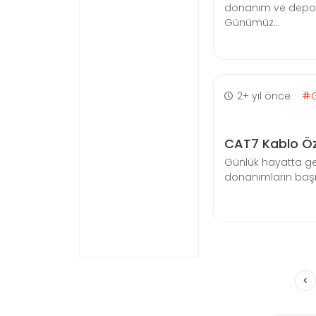
donanım ve depol
Günümüz...
2+ yıl önce
CAT7 Kablo Özel
Günlük hayatta gen
donanımların başın