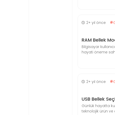
2+ yıl önce
RAM Bellek Mode
Bilgisayar kullanı
hayati öneme sahipt
2+ yıl önce
USB Bellek Seç
Günlük hayatta kur
teknolojik ürün ve 