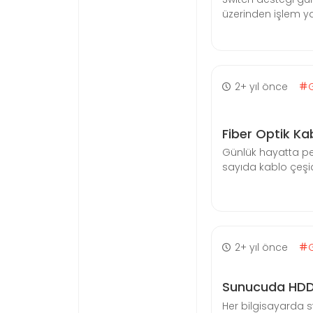
üzerinden işlem ya
2+ yıl önce
Fiber Optik Kabl
Günlük hayatta pe
sayıda kablo çeşidi 
2+ yıl önce
Sunucuda HDD 
Her bilgisayarda 