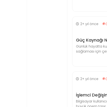
2+ yıl önce
Güç Kaynağı Na
Günlük hayatta ku
sağlaması için çeşi
2+ yıl önce
İşlemci Değişim
Bilgisayar kullanıcı
büyük önem taşır. Ö