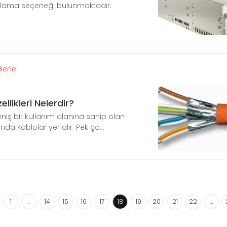
ama seçeneği bulunmaktadır.
Genel
likleri Nelerdir?
iş bir kullanım alanına sahip olan
da kablolar yer alır. Pek ço...
1
…
14
15
16
17
18
19
20
21
22
…