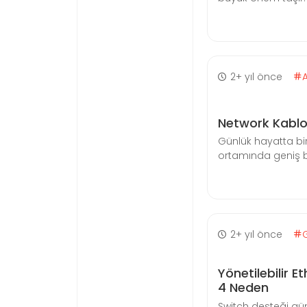
2+ yıl önce
Network Kablol
Günlük hayatta bir
ortamında geniş bir 
2+ yıl önce
Yönetilebilir E
4 Neden
Switch desteği gün